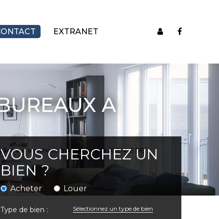
CONTACT
EXTRANET
BUREAUX A
VOUS CHERCHEZ UN
grâce aux annonces immobilières de AVENUE DE
BIEN ?
Acheter
Louer
Sélectionnez un type de bien
Type de bien :