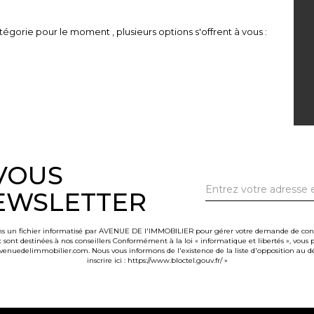
égorie pour le moment , plusieurs options s'offrent à vous :
-VOUS
EWSLETTER
dans un fichier informatisé par AVENUE DE l'IMMOBILIER pour gérer votre demande de contac
et sont destinées à nos conseillers Conformément à la loi « informatique et libertés », vou
nuedelimmobilier.com. Nous vous informons de l'existence de la liste d'opposition au d
inscrire ici :
https://www.bloctel.gouv.fr/
»