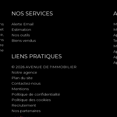
NOS SERVICES
A
ns
Alerte Email
M
et
Estimation
M
e,
Nos outils
A
ns
Biens vendus
Te
re
M
ne
A
LIENS PRATIQUES
A
A
© 2026 AVENUE DE l'IMMOBILIER
Notre agence
Plan du site
Contactez-nous
Mentions
Politique de confidentialité
Politique des cookies
Recrutement
Nos partenaires