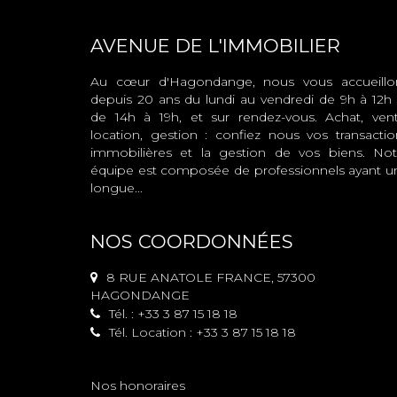
AVENUE DE L'IMMOBILIER
Au cœur d'Hagondange, nous vous accueillo
depuis 20 ans du lundi au vendredi de 9h à 12h 
de 14h à 19h, et sur rendez-vous. Achat, vent
location, gestion : confiez nous vos transactio
immobilières et la gestion de vos biens. Not
équipe est composée de professionnels ayant u
longue...
NOS COORDONNÉES
8 RUE ANATOLE FRANCE, 57300
HAGONDANGE
Tél. : +33 3 87 15 18 18
Tél. Location : +33 3 87 15 18 18
Nos honoraires