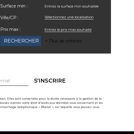
Surface min :
Sélectionnez une localisation
Ville/CP :
Prix max :
+ Plus de critères
S'INSCRIRE
t. Elles sont conservées pour la durée nécessaire à la gestion de la
s pouvez exercer votre droit d'accès aux données vous concernant et les
émarchage téléphonique « Bloctel », sur laquelle vous pouvez vous