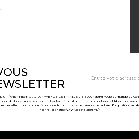
.
-VOUS
EWSLETTER
dans un fichier informatisé par AVENUE DE l'IMMOBILIER pour gérer votre demande de contac
et sont destinées à nos conseillers Conformément à la loi « informatique et libertés », vou
nuedelimmobilier.com. Nous vous informons de l'existence de la liste d'opposition au d
inscrire ici :
https://www.bloctel.gouv.fr/
»