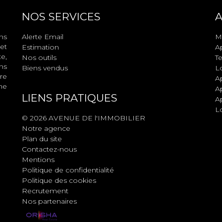
NOS SERVICES
A
ns
Alerte Email
M
et
Estimation
A
e,
Nos outils
Te
ns
Biens vendus
L
re
A
ne
Ap
LIENS PRATIQUES
A
L
© 2026 AVENUE DE l'IMMOBILIER
Notre agence
Plan du site
Contactez-nous
Mentions
Politique de confidentialité
Politique des cookies
Recrutement
Nos partenaires