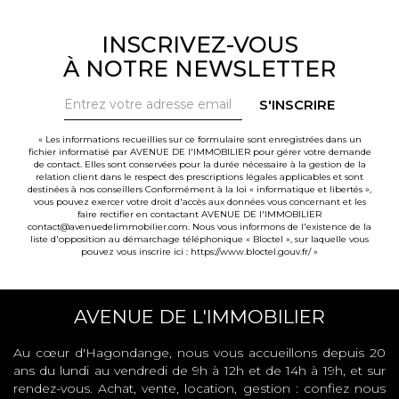
INSCRIVEZ-VOUS
À NOTRE NEWSLETTER
S'INSCRIRE
« Les informations recueillies sur ce formulaire sont enregistrées dans un
fichier informatisé par AVENUE DE l'IMMOBILIER pour gérer votre demande
de contact. Elles sont conservées pour la durée nécessaire à la gestion de la
relation client dans le respect des prescriptions légales applicables et sont
destinées à nos conseillers Conformément à la loi « informatique et libertés »,
vous pouvez exercer votre droit d'accès aux données vous concernant et les
faire rectifier en contactant AVENUE DE l'IMMOBILIER
contact@avenuedelimmobilier.com. Nous vous informons de l'existence de la
liste d'opposition au démarchage téléphonique « Bloctel », sur laquelle vous
pouvez vous inscrire ici :
https://www.bloctel.gouv.fr/
»
AVENUE DE L'IMMOBILIER
Au cœur d'Hagondange, nous vous accueillons depuis 20
ans du lundi au vendredi de 9h à 12h et de 14h à 19h, et sur
rendez-vous. Achat, vente, location, gestion : confiez nous