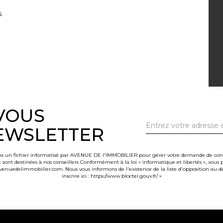
.
-VOUS
EWSLETTER
dans un fichier informatisé par AVENUE DE l'IMMOBILIER pour gérer votre demande de contac
et sont destinées à nos conseillers Conformément à la loi « informatique et libertés », vou
nuedelimmobilier.com. Nous vous informons de l'existence de la liste d'opposition au d
inscrire ici :
https://www.bloctel.gouv.fr/
»