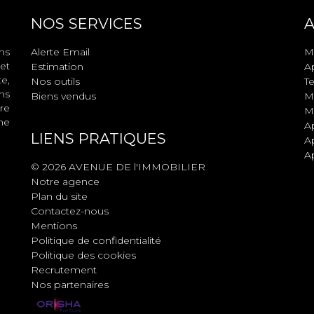
NOS SERVICES
A
ns
Alerte Email
M
et
Estimation
A
e,
Nos outils
Te
ns
Biens vendus
M
re
M
ne
A
LIENS PRATIQUES
A
A
© 2026 AVENUE DE l'IMMOBILIER
Notre agence
Plan du site
Contactez-nous
Mentions
Politique de confidentialité
Politique des cookies
Recrutement
Nos partenaires