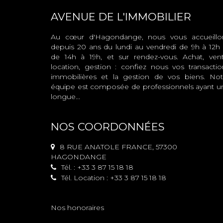
AVENUE DE L'IMMOBILIER
Au cœur d'Hagondange, nous vous accueillo
depuis 20 ans du lundi au vendredi de 9h à 12h 
de 14h à 19h, et sur rendez-vous. Achat, vent
location, gestion : confiez nous vos transactio
immobilières et la gestion de vos biens. Not
équipe est composée de professionnels ayant u
longue...
NOS COORDONNÉES
8 RUE ANATOLE FRANCE, 57300
HAGONDANGE
Tél. : +33 3 87 15 18 18
Tél. Location : +33 3 87 15 18 18
Nos honoraires