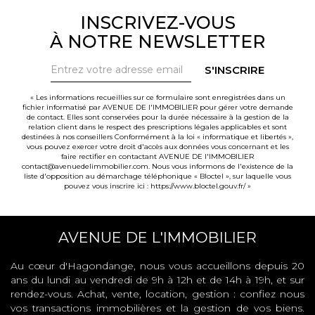
INSCRIVEZ-VOUS
À NOTRE NEWSLETTER
S'INSCRIRE
« Les informations recueillies sur ce formulaire sont enregistrées dans un
fichier informatisé par AVENUE DE l'IMMOBILIER pour gérer votre demande
de contact. Elles sont conservées pour la durée nécessaire à la gestion de la
relation client dans le respect des prescriptions légales applicables et sont
destinées à nos conseillers Conformément à la loi « informatique et libertés »,
vous pouvez exercer votre droit d'accès aux données vous concernant et les
faire rectifier en contactant AVENUE DE l'IMMOBILIER
contact@avenuedelimmobilier.com. Nous vous informons de l'existence de la
liste d'opposition au démarchage téléphonique « Bloctel », sur laquelle vous
pouvez vous inscrire ici :
https://www.bloctel.gouv.fr/
»
AVENUE DE L'IMMOBILIER
Au cœur d'Hagondange, nous vous accueillons depuis 20
ans du lundi au vendredi de 9h à 12h et de 14h à 19h, et sur
rendez-vous. Achat, vente, location, gestion : confiez nous
vos transactions immobilières et la gestion de vos biens.