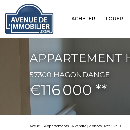
ACHETER
LOUER
APPARTEMENT H
57300 HAGONDANGE
€116 000
**
Accueil
Appartements
A vendre
2 pièces
Ref. : 3710