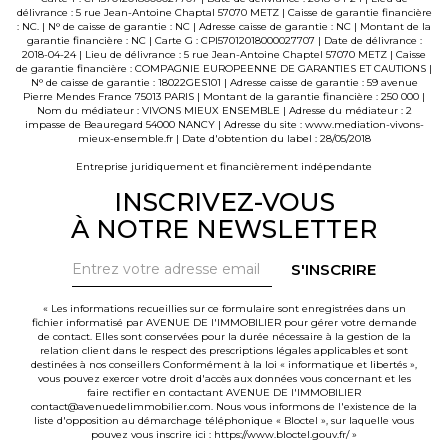
délivrance : 5 rue Jean-Antoine Chaptal 57070 METZ | Caisse de garantie financière
: NC. | N° de caisse de garantie : NC | Adresse caisse de garantie : NC | Montant de la
garantie financière : NC | Carte G : CPI57012018000027707 | Date de délivrance :
2018-04-24 | Lieu de délivrance : 5 rue Jean-Antoine Chaptel 57070 METZ | Caisse
de garantie financière : COMPAGNIE EUROPEENNE DE GARANTIES ET CAUTIONS |
N° de caisse de garantie : 18022GES101 | Adresse caisse de garantie : 59 avenue
Pierre Mendes France 75013 PARIS | Montant de la garantie financière : 250 000 |
Nom du médiateur : VIVONS MIEUX ENSEMBLE | Adresse du médiateur : 2
impasse de Beauregard 54000 NANCY | Adresse du site :
www.mediation-vivons-
mieux-ensemble.fr
| Date d'obtention du label : 28/05/2018
Entreprise juridiquement et financièrement indépendante
INSCRIVEZ-VOUS
À NOTRE NEWSLETTER
S'INSCRIRE
« Les informations recueillies sur ce formulaire sont enregistrées dans un
fichier informatisé par AVENUE DE l'IMMOBILIER pour gérer votre demande
de contact. Elles sont conservées pour la durée nécessaire à la gestion de la
relation client dans le respect des prescriptions légales applicables et sont
destinées à nos conseillers Conformément à la loi « informatique et libertés »,
vous pouvez exercer votre droit d'accès aux données vous concernant et les
faire rectifier en contactant AVENUE DE l'IMMOBILIER
contact@avenuedelimmobilier.com. Nous vous informons de l'existence de la
liste d'opposition au démarchage téléphonique « Bloctel », sur laquelle vous
pouvez vous inscrire ici :
https://www.bloctel.gouv.fr/
»