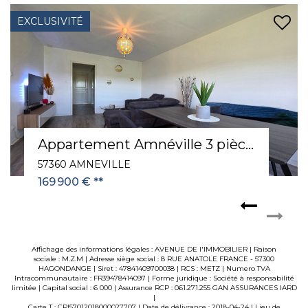
EXCLUSIVITÉ
Appartement Hagondange 2 pièces 55m²
57300 HAGONDANGE
173 000 €
**
Affichage des informations légales : AVENUE DE l'IMMOBILIER | Raison
sociale : M.Z.M | Adresse siège social : 8 RUE ANATOLE FRANCE - 57300
HAGONDANGE | Siret : 47841409700038 | RCS : METZ | Numero TVA
Intracommunautaire : FR39478414097 | Forme juridique : Société à responsabilité
limitée | Capital social : 6 000 | Assurance RCP : 061.271.255 GAN ASSURANCES IARD
|
Carte T : CPI57012018000027707 | Date de délivrance : 2018-04-24 | Lieu de