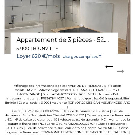
Appartement de 3 pièce(s) 52.34 m2
57100 THIONVILLE
Loyer 620 €/mois
charges comprises **
Affichage des informations légales : AVENUE DE l'IMMOBILIER | Raison
sociale : M.Z.M | Adresse siège social : 8 RUE ANATOLE FRANCE - 57300
HAGONDANGE | Siret : 47841409700038 | RCS : METZ | Numero TVA
Intracommunautaire : FR39478414097 | Forme juridique : Société à responsabilité
limitée | Capital social : 6 000 | Assurance RCP : 061.271.255 GAN ASSURANCES IARD
|
Carte T : CPI57012018000027707 | Date de délivrance : 2018-04-24 | Lieu de
délivrance : 5 rue Jean-Antoine Chaptal 57070 METZ | Caisse de garantie financière
: NC. | N° de caisse de garantie : NC | Adresse caisse de garantie : NC | Montant de la
garantie financière : NC | Carte G : CPI57012018000027707 | Date de délivrance :
2018-04-24 | Lieu de délivrance : 5 rue Jean-Antoine Chaptel 57070 METZ | Caisse
de garantie financière : COMPAGNIE EUROPEENNE DE GARANTIES ET CAUTIONS |