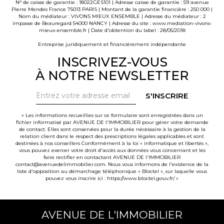
N° de caisse de garantie : 18022GES101 | Adresse caisse de garantie : 59 avenue
Pierre Mendes France 75013 PARIS | Montant de la garantie financière : 250 000 |
Nom du médiateur : VIVONS MIEUX ENSEMBLE | Adresse du médiateur : 2
impasse de Beauregard 54000 NANCY | Adresse du site :
www.mediation-vivons-
mieux-ensemble.fr
| Date d'obtention du label : 28/05/2018
Entreprise juridiquement et financièrement indépendante
INSCRIVEZ-VOUS
À NOTRE NEWSLETTER
S'INSCRIRE
« Les informations recueillies sur ce formulaire sont enregistrées dans un
fichier informatisé par AVENUE DE l'IMMOBILIER pour gérer votre demande
de contact. Elles sont conservées pour la durée nécessaire à la gestion de la
relation client dans le respect des prescriptions légales applicables et sont
destinées à nos conseillers Conformément à la loi « informatique et libertés »,
vous pouvez exercer votre droit d'accès aux données vous concernant et les
faire rectifier en contactant AVENUE DE l'IMMOBILIER
contact@avenuedelimmobilier.com. Nous vous informons de l'existence de la
liste d'opposition au démarchage téléphonique « Bloctel », sur laquelle vous
pouvez vous inscrire ici :
https://www.bloctel.gouv.fr/
»
AVENUE DE L'IMMOBILIER