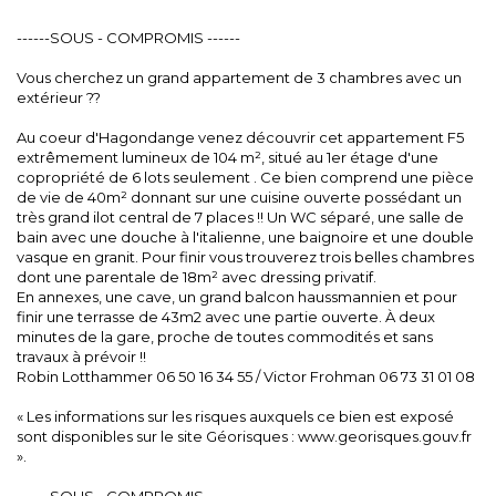
------SOUS - COMPROMIS ------
Vous cherchez un grand appartement de 3 chambres avec un
extérieur ??
Au coeur d'Hagondange venez découvrir cet appartement F5
extrêmement lumineux de 104 m², situé au 1er étage d'une
copropriété de 6 lots seulement . Ce bien comprend une pièce
de vie de 40m² donnant sur une cuisine ouverte possédant un
très grand ilot central de 7 places !! Un WC séparé, une salle de
bain avec une douche à l'italienne, une baignoire et une double
vasque en granit. Pour finir vous trouverez trois belles chambres
dont une parentale de 18m² avec dressing privatif.
En annexes, une cave, un grand balcon haussmannien et pour
finir une terrasse de 43m2 avec une partie ouverte. À deux
minutes de la gare, proche de toutes commodités et sans
travaux à prévoir !!
Robin Lotthammer 06 50 16 34 55 / Victor Frohman 06 73 31 01 08
« Les informations sur les risques auxquels ce bien est exposé
sont disponibles sur le site Géorisques : www.georisques.gouv.fr
».