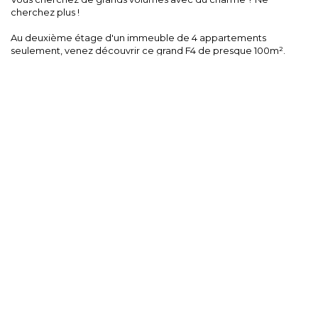
cherchez plus !
Au deuxième étage d'un immeuble de 4 appartements
seulement, venez découvrir ce grand F4 de presque 100m².
Dès l'entrée vous trouverez un grand couloir donnant un salon-
séjour lumineux avec une belle hauteur sous plafond, une
cuisine entièrement équipée, une salle d'eau rénovée
récemment, un wc séparé et pour finir deux belles chambres de
16 et 19 m².
Pour votre confort, chaudière gaz, double vitrage PVC,
adoucisseur d'eau, porte blindée et pour finit une grande cave
au sous sol.
Un bien rare à découvrir sans tarder !
" Les informations sur les risques auxquels ce bien est exposé
sont disponibles sur le site Géorisques : www.georisques.gouv.fr
".
**
Honoraires à la charge du vendeur
Partager :