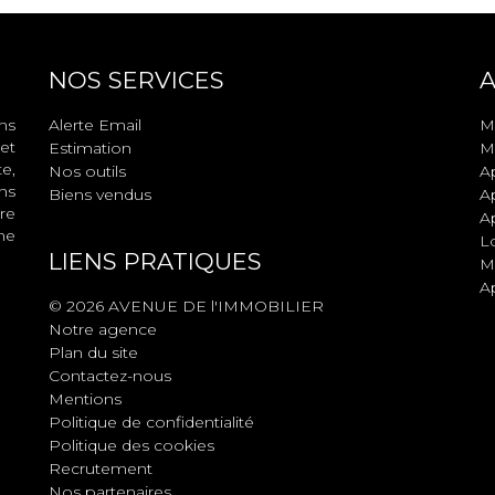
NOS SERVICES
A
ns
Alerte Email
M
et
Estimation
M
e,
Nos outils
A
ns
Biens vendus
A
re
A
ne
L
LIENS PRATIQUES
M
A
© 2026 AVENUE DE l'IMMOBILIER
Notre agence
Plan du site
Contactez-nous
Mentions
Politique de confidentialité
Politique des cookies
Recrutement
Nos partenaires