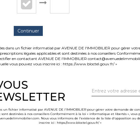
Continuer
strées dans un fichier informatisé par AVENUE DE l'IMMOBILIER pour gérer votr
es prescriptions légales applicables et sont destinées à nos conseillers Conformém
e rectifier en contactant AVENUE DE l'IMMOBILIER contact@avenuedelimmobilier
elle vous pouvez vous inscrire ici :
https://www.bloctel.gouv.fr/
»
-VOUS
EWSLETTER
dans un fichier informatisé par AVENUE DE l'IMMOBILIER pour gérer votre demande de contac
et sont destinées à nos conseillers Conformément à la loi « informatique et libertés », vou
nuedelimmobilier.com. Nous vous informons de l'existence de la liste d'opposition au d
inscrire ici :
https://www.bloctel.gouv.fr/
»