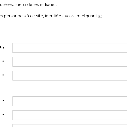
ières, merci de les indiquer.
 personnels à ce site, identifiez-vous en cliquant
ici
é :
:
*
:
*
:
*
 :
*