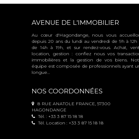
AVENUE DE L'IMMOBILIER
Au cœur d'Hagondange, nous vous accueillo
depuis 20 ans du lundi au vendredi de 9h à 12h 
de 14h à 19h, et sur rendez-vous. Achat, vent
location, gestion : confiez nous vos transactio
immobilières et la gestion de vos biens. Not
équipe est composée de professionnels ayant u
longue...
NOS COORDONNÉES
8 RUE ANATOLE FRANCE, 57300
HAGONDANGE
Tél. : +33 3 87 15 18 18
Tél. Location : +33 3 87 15 18 18